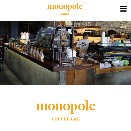
X
HOME
ABOUT
BRAND
PARTNER
CONTACT
LOGIN