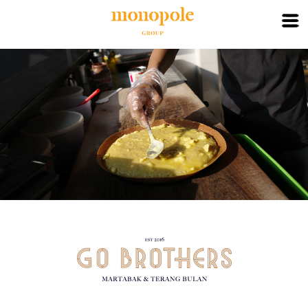
X
HOME
ABOUT
BRAND
PARTNER
CONTACT
LOGIN